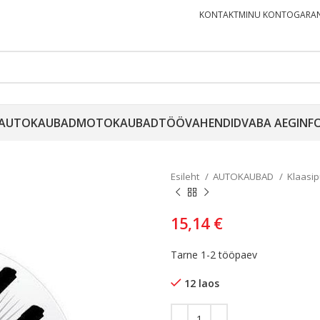
KONTAKT
MINU KONTO
GARAN
AUTOKAUBAD
MOTOKAUBAD
TÖÖVAHENDID
VABA AEG
INF
Esileht
AUTOKAUBAD
Klaasi
15,14
€
Tarne 1-2 tööpaev
12 laos