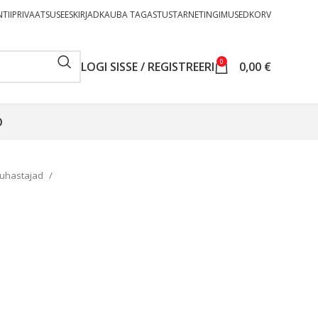
TII
PRIVAATSUSEESKIRJAD
KAUBA TAGASTUS
TARNETINGIMUSED
KORV
0
LOGI SISSE / REGISTREERI
0,00
€
O
puhastajad