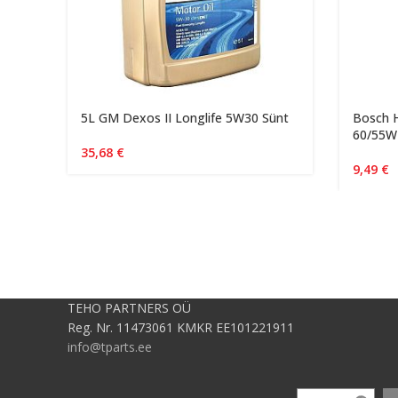
5L GM Dexos II Longlife 5W30 Sünt
Bosch H
60/55W
35,68
€
9,49
€
TEHO PARTNERS OÜ
Reg. Nr. 11473061 KMKR EE101221911
info@tparts.ee