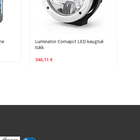
ine
Luminator Comapct LED kaugtuli
Lisa
tükk
39c
346,11
€
16,