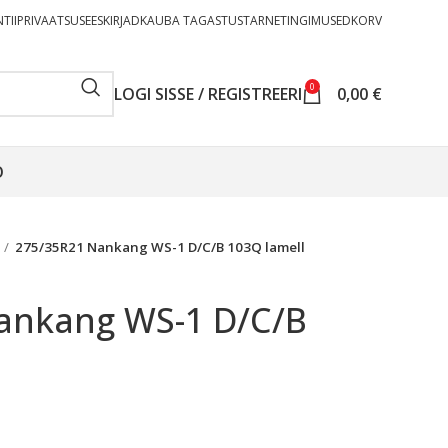
TII
PRIVAATSUSEESKIRJAD
KAUBA TAGASTUS
TARNETINGIMUSED
KORV
0
LOGI SISSE / REGISTREERI
0,00
€
O
275/35R21 Nankang WS-1 D/C/B 103Q lamell
ankang WS-1 D/C/B