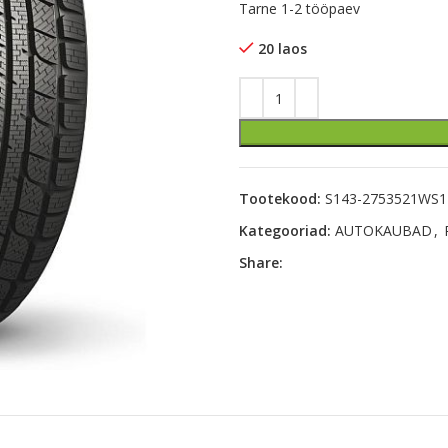
Tarne 1-2 tööpaev
20 laos
Tootekood:
S143-2753521WS1
Kategooriad:
AUTOKAUBAD
,
Share: