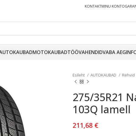
KONTAKT
MINU KONTO
GARAN
AUTOKAUBAD
MOTOKAUBAD
TÖÖVAHENDID
VABA AEG
INF
Esileht
AUTOKAUBAD
Rehvid
275/35R21 N
103Q lamell
211,68
€