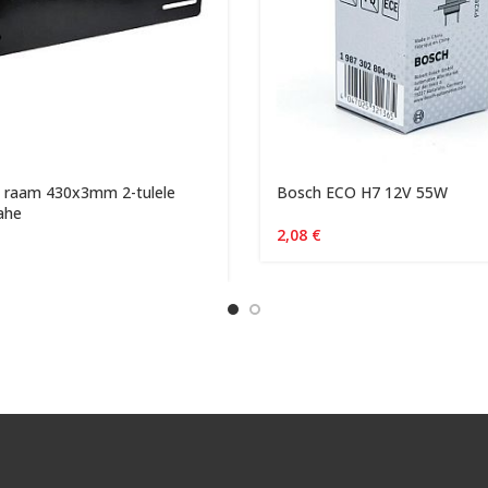
e raam 430x3mm 2-tulele
Bosch ECO H7 12V 55W
ahe
2,08
€