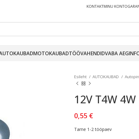
KONTAKT
MINU KONTO
GARAN
AUTOKAUBAD
MOTOKAUBAD
TÖÖVAHENDID
VABA AEG
INF
Esileht
AUTOKAUBAD
Autopi
12V T4W 4W 
0,55
€
Tarne 1-2 tööpaev