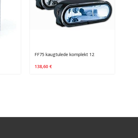
FF75 kaugtulede komplekt 12
Lumi
tükk
138,60
€
346