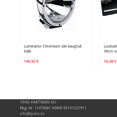
Luminator Chromium sile kaugtuli
Lisatul
tükk
39cm v
140,92
€
16,38
€
TEHO PARTNERS OÜ
Reg. Nr. 11473061 KMKR EE101221911
info@tparts.ee