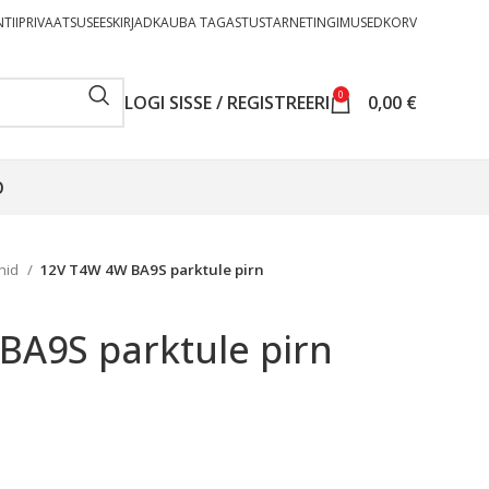
TII
PRIVAATSUSEESKIRJAD
KAUBA TAGASTUS
TARNETINGIMUSED
KORV
0
LOGI SISSE / REGISTREERI
0,00
€
O
rnid
12V T4W 4W BA9S parktule pirn
BA9S parktule pirn