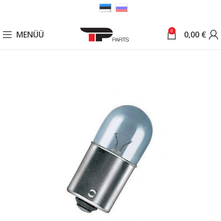
0
MENÜÜ
0,00
€