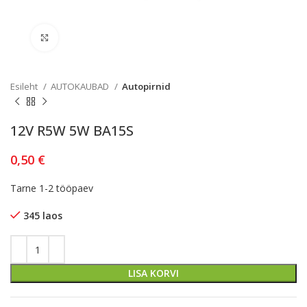
Kliki lülitamiseks
Esileht
AUTOKAUBAD
Autopirnid
12V R5W 5W BA15S
0,50
€
Tarne 1-2 tööpaev
345 laos
LISA KORVI