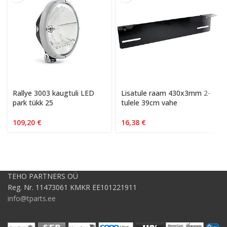
Rallye 3003 kaugtuli LED
Lisatule raam 430x3mm 2-
park tükk 25
tulele 39cm vahe
109,20
€
16,38
€
TEHO PARTNERS OÜ
Reg. Nr. 11473061 KMKR EE101221911
info@tparts.ee