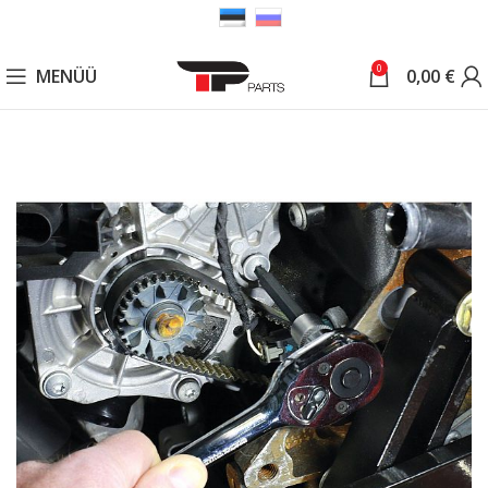
0
MENÜÜ
0,00
€