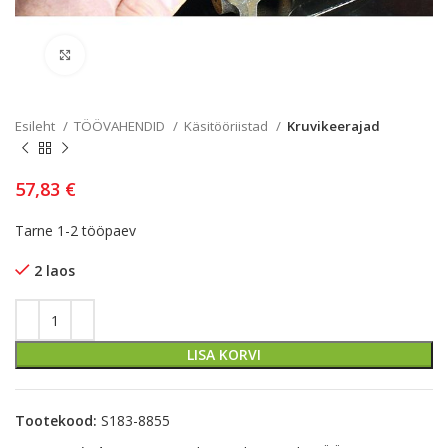
Kliki lülitamiseks
Esileht
TÖÖVAHENDID
Käsitööriistad
Kruvikeerajad
57,83
€
Tarne 1-2 tööpaev
2 laos
LISA KORVI
Tootekood:
S183-8855