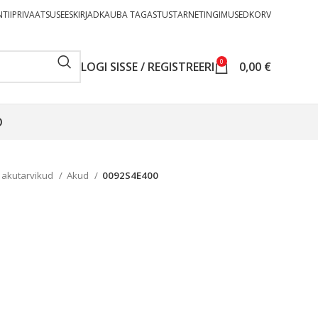
TII
PRIVAATSUSEESKIRJAD
KAUBA TAGASTUS
TARNETINGIMUSED
KORV
0
LOGI SISSE / REGISTREERI
0,00
€
O
 akutarvikud
Akud
0092S4E400