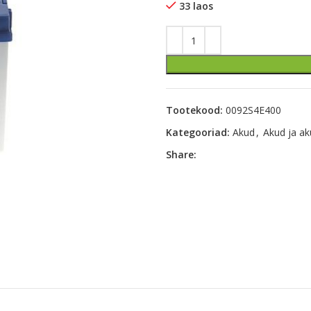
33 laos
Tootekood:
0092S4E400
Kategooriad:
Akud
,
Akud ja ak
Share: