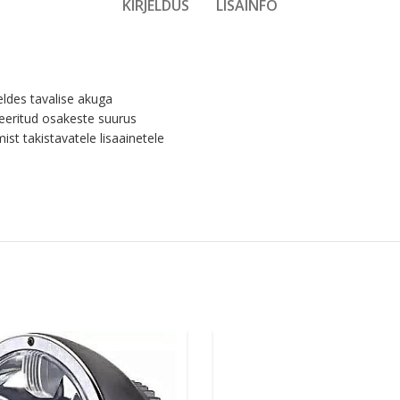
KIRJELDUS
LISAINFO
ldes tavalise akuga
eeritud osakeste suurus
t takistavatele lisaainetele