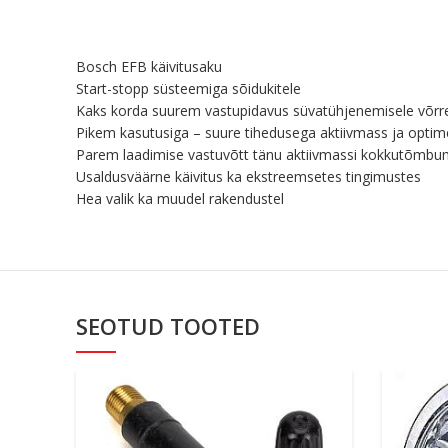
Bosch EFB käivitusaku
Start-stopp süsteemiga sõidukitele
Kaks korda suurem vastupidavus süvatühjenemisele võrre
Pikem kasutusiga – suure tihedusega aktiivmass ja optim
Parem laadimise vastuvõtt tänu aktiivmassi kokkutõmbumis
Usaldusväärne käivitus ka ekstreemsetes tingimustes
Hea valik ka muudel rakendustel
SEOTUD TOOTED