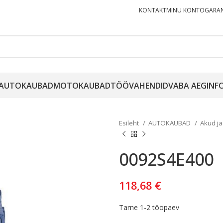
KONTAKT
MINU KONTO
GARAN
AUTOKAUBAD
MOTOKAUBAD
TÖÖVAHENDID
VABA AEG
INF
Esileht
AUTOKAUBAD
Akud ja
0092S4E400
118,68
€
Tarne 1-2 tööpaev