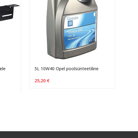
ele
5L 10W40 Opel poolsünteetiline
Lumi
25,20
€
495