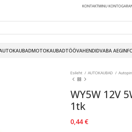
KONTAKT
MINU KONTO
GARAN
AUTOKAUBAD
MOTOKAUBAD
TÖÖVAHENDID
VABA AEG
INF
Esileht
AUTOKAUBAD
Autopi
WY5W 12V 5W
1tk
0,44
€