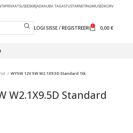
TII
PRIVAATSUSEESKIRJAD
KAUBA TAGASTUS
TARNETINGIMUSED
KORV
0
LOGI SISSE / REGISTREERI
0,00
€
O
rnid
WY5W 12V 5W W2.1X9.5D Standard 1tk
 W2.1X9.5D Standard