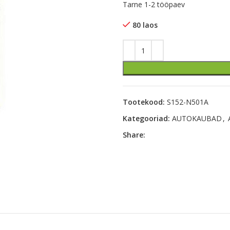
Tarne 1-2 tööpaev
80 laos
Tootekood:
S152-N501A
Kategooriad:
AUTOKAUBAD
,
Share: