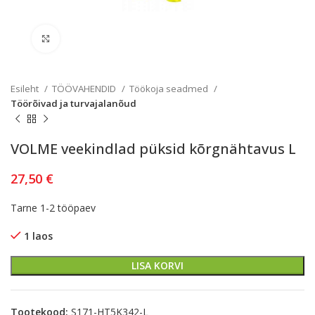
Kliki lülitamiseks
Esileht
TÖÖVAHENDID
Töökoja seadmed
Töörõivad ja turvajalanõud
VOLME veekindlad püksid kõrgnähtavus L
27,50
€
Tarne 1-2 tööpaev
1 laos
LISA KORVI
Tootekood:
S171-HT5K342-L