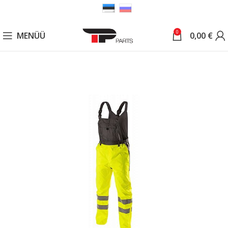
0
MENÜÜ
0,00
€