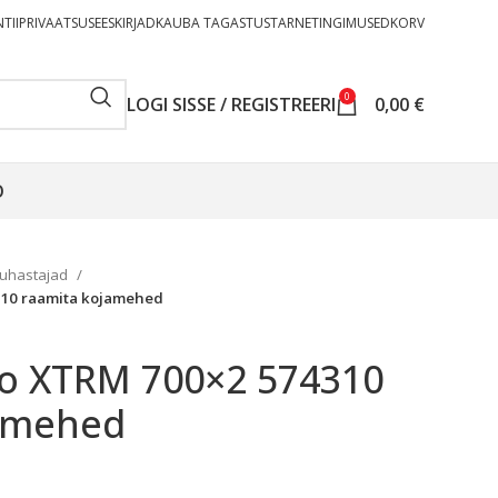
TII
PRIVAATSUSEESKIRJAD
KAUBA TAGASTUS
TARNETINGIMUSED
KORV
0
LOGI SISSE / REGISTREERI
0,00
€
O
puhastajad
310 raamita kojamehed
io XTRM 700×2 574310
amehed