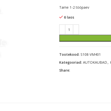
Tarne 1-2 tööpaev
6 laos
Tootekood:
S108-VM401
Kategooriad:
AUTOKAUBAD
,
Share: