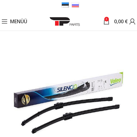
0
MENÜÜ
0,00
€