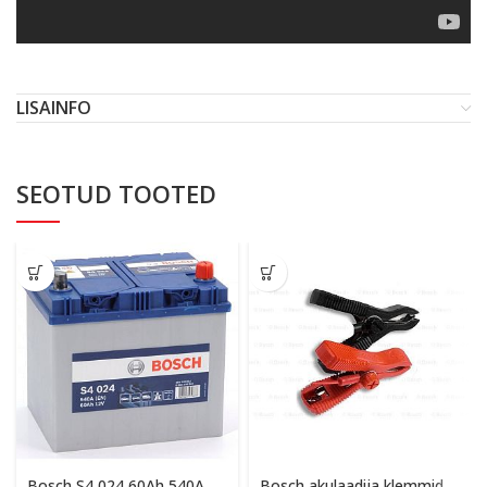
LISAINFO
SEOTUD TOOTED
Bosch S4 024 60Ah 540A
Bosch akulaadija klemmid