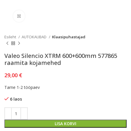
Kliki lülitamiseks
Esileht
AUTOKAUBAD
Klaasipuhastajad
Valeo Silencio XTRM 600+600mm 577865
raamita kojamehed
29,00
€
Tarne 1-2 tööpaev
6 laos
LISA KORVI