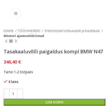
Kliki lülitamiseks
Esileht
TÖÖVAHENDID
Eritööriistad sõiduautole ja kaubikule
Mootori ajastustööriistad
Tasakaaluvõlli paigaldus kompl BMW N47
346,40
€
Tarne 1-2 tööpaev
4 laos
LISA KORVI