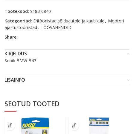
Tootekood:
S183-6840
Kategooriad:
Eritööriistad sõiduautole ja kaubikule
,
Mootori
ajastustööriistad
,
TÖÖVAHENDID
Share:
KIRJELDUS
Sobib BMW B47
LISAINFO
SEOTUD TOOTED