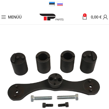
0
MENÜÜ
0,00
€