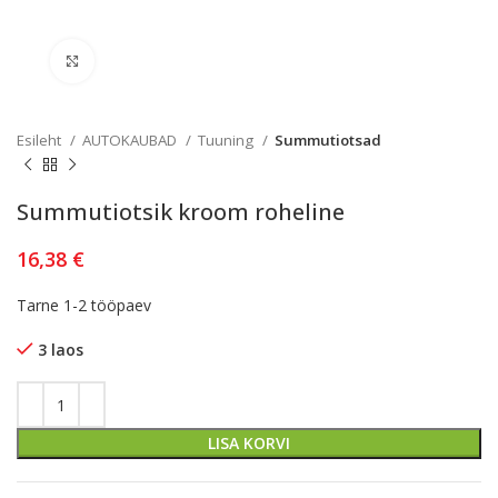
Kliki lülitamiseks
Esileht
AUTOKAUBAD
Tuuning
Summutiotsad
Summutiotsik kroom roheline
16,38
€
Tarne 1-2 tööpaev
3 laos
LISA KORVI