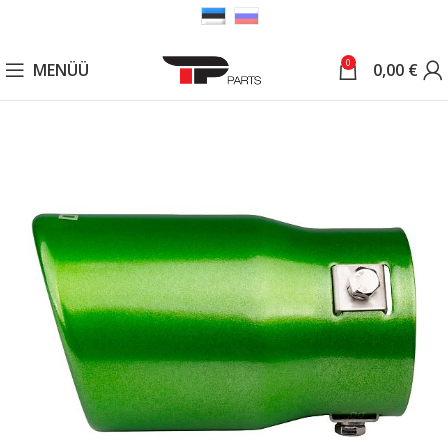
0
MENÜÜ
0,00
€