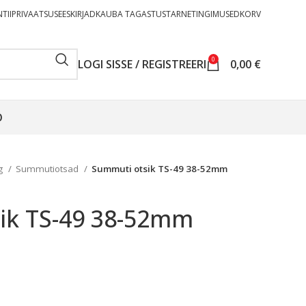
TII
PRIVAATSUSEESKIRJAD
KAUBA TAGASTUS
TARNETINGIMUSED
KORV
0
LOGI SISSE / REGISTREERI
0,00
€
O
g
Summutiotsad
Summuti otsik TS-49 38-52mm
ik TS-49 38-52mm