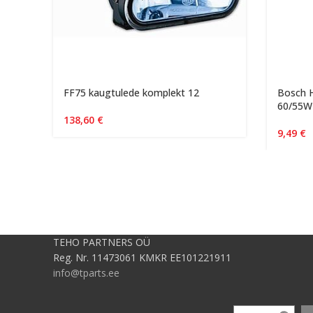
FF75 kaugtulede komplekt 12
Bosch H
60/55W
138,60
€
9,49
€
TEHO PARTNERS OÜ
Reg. Nr. 11473061 KMKR EE101221911
info@tparts.ee