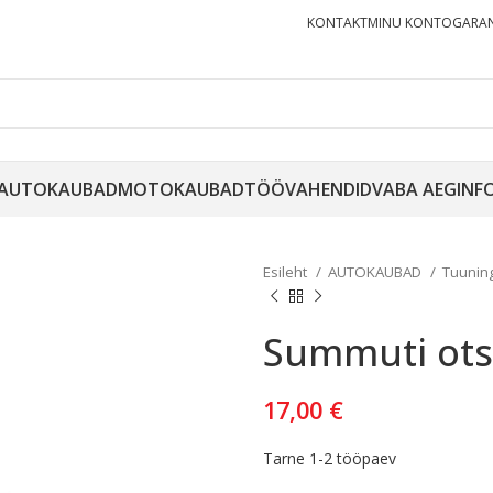
KONTAKT
MINU KONTO
GARAN
AUTOKAUBAD
MOTOKAUBAD
TÖÖVAHENDID
VABA AEG
INF
Esileht
AUTOKAUBAD
Tuunin
Summuti ots
17,00
€
Tarne 1-2 tööpaev