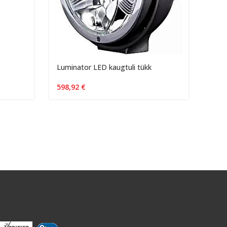
Luminator LED kaugtuli tükk
Bosc
598,92
€
15,