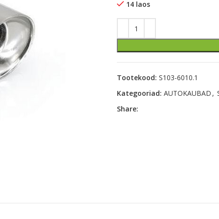
14 laos
Tootekood:
S103-6010.1
Kategooriad:
AUTOKAUBAD
,
Share: