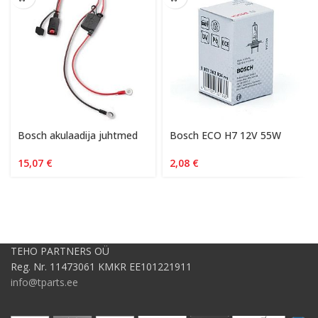
Bosch akulaadija juhtmed
Bosch ECO H7 12V 55W
15,07
€
2,08
€
TEHO PARTNERS OÜ
Reg. Nr. 11473061 KMKR EE101221911
info@tparts.ee