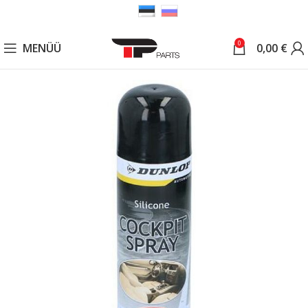
0
MENÜÜ
0,00
€