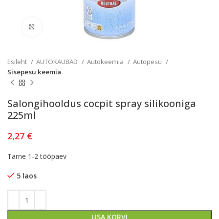
Kliki lülitamiseks
Esileht
AUTOKAUBAD
Autokeemia
Autopesu
Sisepesu keemia
Salongihooldus cocpit spray silikooniga
225ml
2,27
€
Tarne 1-2 tööpaev
5 laos
LISA KORVI