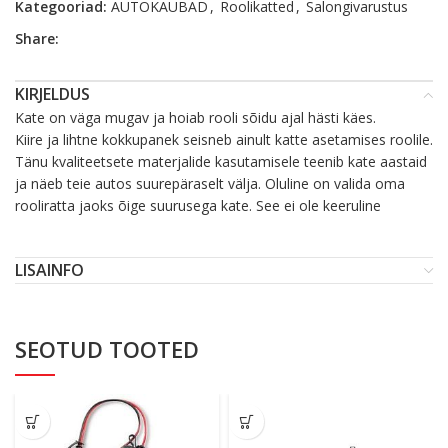
Kategooriad:
AUTOKAUBAD
,
Roolikatted
,
Salongivarustus
Share:
KIRJELDUS
Kate on väga mugav ja hoiab rooli sõidu ajal hästi käes.
Kiire ja lihtne kokkupanek seisneb ainult katte asetamises roolile.
Tänu kvaliteetsete materjalide kasutamisele teenib kate aastaid
ja näeb teie autos suurepäraselt välja. Oluline on valida oma
rooliratta jaoks õige suurusega kate. See ei ole keeruline
LISAINFO
SEOTUD TOOTED