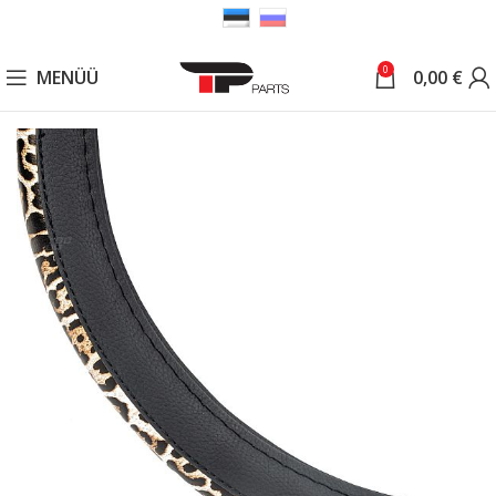
0
MENÜÜ
0,00
€