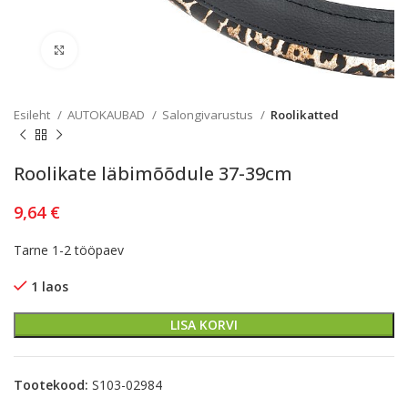
Kliki lülitamiseks
Esileht
AUTOKAUBAD
Salongivarustus
Roolikatted
Roolikate läbimõõdule 37-39cm
9,64
€
Tarne 1-2 tööpaev
1 laos
LISA KORVI
Tootekood:
S103-02984