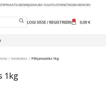
TII
PRIVAATSUSEESKIRJAD
KAUBA TAGASTUS
TARNETINGIMUSED
KORV
0
LOGI SISSE / REGISTREERI
0,00
€
O
eemia
Kerekaitse
Põhjamastiks 1kg
s 1kg