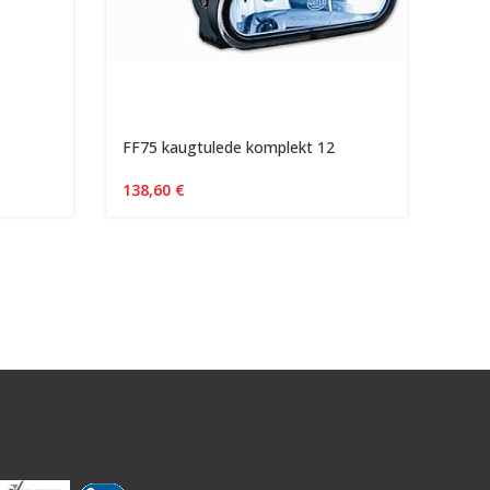
FF75 kaugtulede komplekt 12
Lumi
138,60
€
495