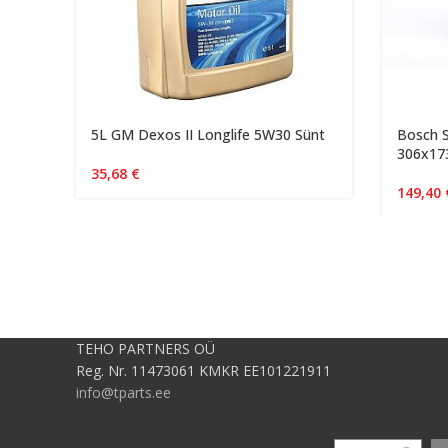
5L GM Dexos II Longlife 5W30 Sünt
Bosch 
306x17
35,68
€
149,40
TEHO PARTNERS OÜ
Reg. Nr. 11473061 KMKR EE101221911
info@tparts.ee