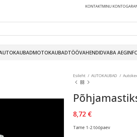
KONTAKT
MINU KONTO
GARAN
AUTOKAUBAD
MOTOKAUBAD
TÖÖVAHENDID
VABA AEG
INF
Esileht
AUTOKAUBAD
Autok
Põhjamastik
8,72
€
Tarne 1-2 tööpaev