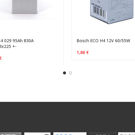
S4 029 95Ah 830A
Bosch ECO H4 12V 60/55W
3x225 +-
1,86
€
€