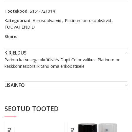
Tootekood:
S151-721014
Kategooriad:
Aerosoolvärvid
,
Platinum aerosoolvärvid
,
TÖÖVAHENDID
Share:
KIRJELDUS
Parima katvusega akrüülvärv Dupli Color valikus. Platinum on
keskkonnasõbralik tänu oma erikoostisele
LISAINFO
SEOTUD TOOTED