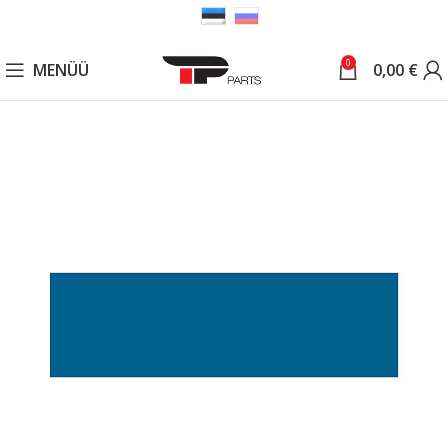
0
MENÜÜ
0,00
€