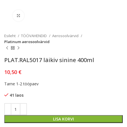
Kliki lülitamiseks
Esileht
TÖÖVAHENDID
Aerosoolvärvid
Platinum aerosoolvärvid
PLAT.RAL5017 läikiv sinine 400ml
10,50
€
Tarne 1-2 tööpaev
41 laos
LISA KORVI