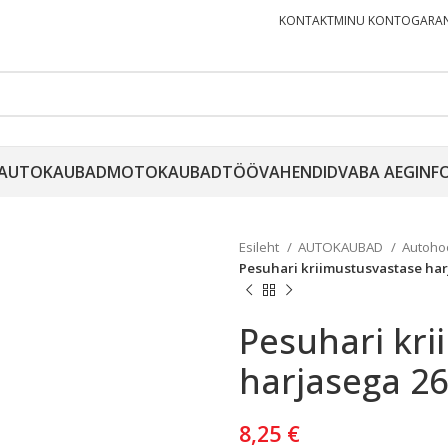
KONTAKT
MINU KONTO
GARAN
AUTOKAUBAD
MOTOKAUBAD
TÖÖVAHENDID
VABA AEG
INF
Esileht
AUTOKAUBAD
Autoho
Pesuhari kriimustusvastase ha
Pesuhari kr
harjasega 2
8,25
€