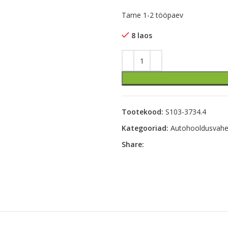
Tarne 1-2 tööpaev
8 laos
Tootekood:
S103-3734.4
Kategooriad:
Autohooldusvahe
Share: