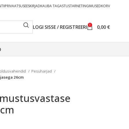
TII
PRIVAATSUSEESKIRJAD
KAUBA TAGASTUS
TARNETINGIMUSED
KORV
0
LOGI SISSE / REGISTREERI
0,00
€
O
oldusvahendid
Pesuharjad
rjasega 26cm
iimustusvastase
6cm