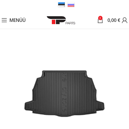
0
MENÜÜ
0,00
€