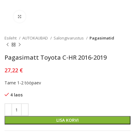
Kliki lülitamiseks
Esileht
AUTOKAUBAD
Salongivarustus
Pagasimatid
Pagasimatt Toyota C-HR 2016-2019
27,22
€
Tarne 1-2 tööpaev
4 laos
LISA KORVI