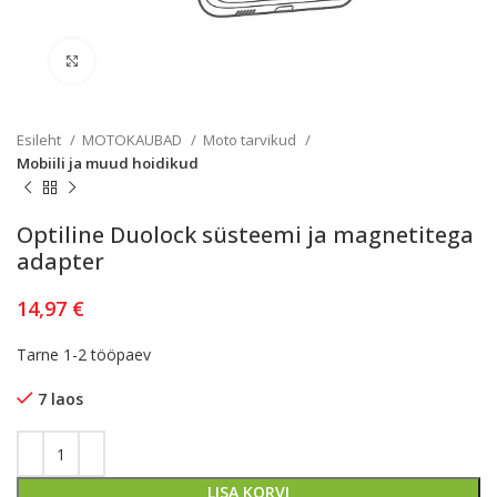
Kliki lülitamiseks
Esileht
MOTOKAUBAD
Moto tarvikud
Mobiili ja muud hoidikud
Optiline Duolock süsteemi ja magnetitega
adapter
14,97
€
Tarne 1-2 tööpaev
7 laos
LISA KORVI