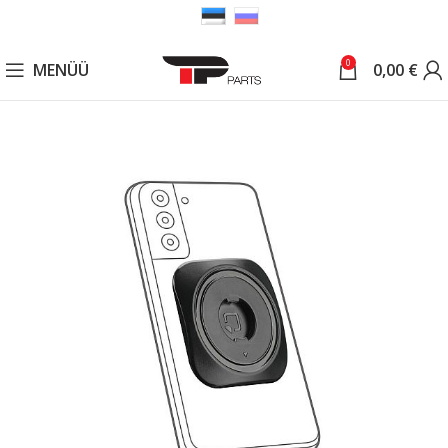
0
MENÜÜ
0,00
€