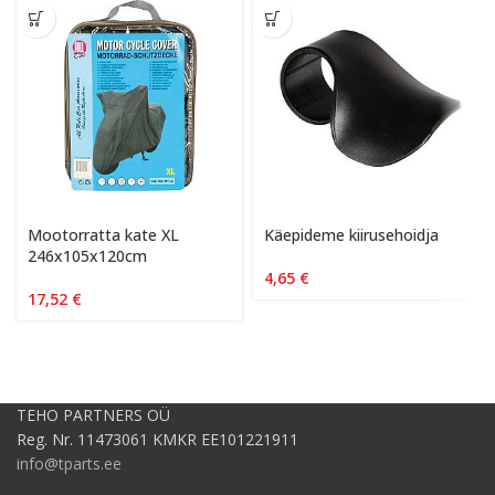
Mootorratta kate XL
Käepideme kiirusehoidja
246x105x120cm
4,65
€
17,52
€
TEHO PARTNERS OÜ
Reg. Nr. 11473061 KMKR EE101221911
info@tparts.ee