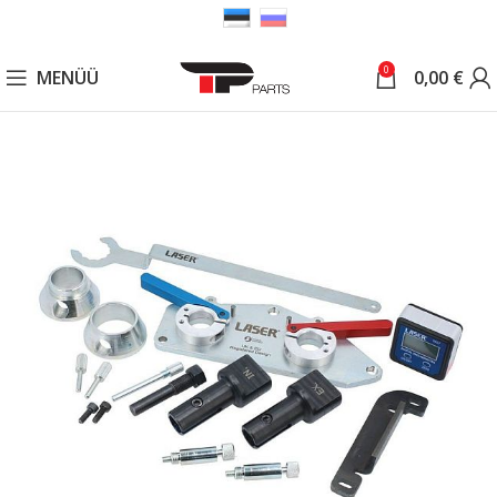
0
MENÜÜ
0,00
€