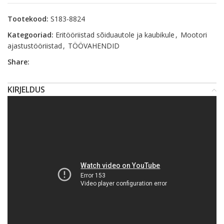
Tootekood:
S183-8824
Kategooriad:
Eritööriistad sõiduautole ja kaubikule
,
Mootori
ajastustööriistad
,
TÖÖVAHENDID
Share:
KIRJELDUS