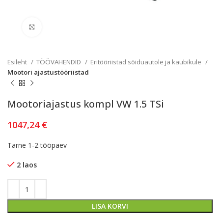
Kliki lülitamiseks
Esileht
TÖÖVAHENDID
Eritööriistad sõiduautole ja kaubikule
Mootori ajastustööriistad
Mootoriajastus kompl VW 1.5 TSi
1047,24
€
Tarne 1-2 tööpaev
2 laos
LISA KORVI