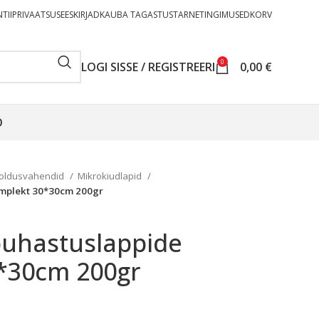
TII
PRIVAATSUSEESKIRJAD
KAUBA TAGASTUS
TARNETINGIMUSED
KORV
0
LOGI SISSE / REGISTREERI
0,00
€
O
oldusvahendid
Mikrokiudlapid
omplekt 30*30cm 200gr
puhastuslappide
*30cm 200gr