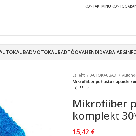
KONTAKT
MINU KONTO
GARAN
AUTOKAUBAD
MOTOKAUBAD
TÖÖVAHENDID
VABA AEG
INF
Esileht
AUTOKAUBAD
Autoho
Mikrofiiber puhastuslappide k
Mikrofiiber 
komplekt 30
15,42
€