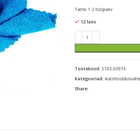
Tarne 1-2 tööpaev
12 laos
Tootekood:
S103-03973
Kategooriad:
Autohooldusvahe
Share: