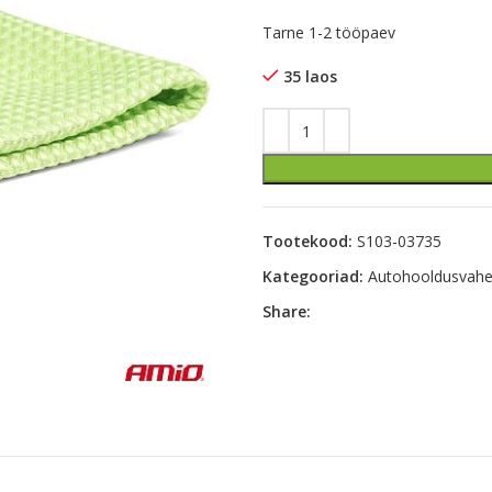
Tarne 1-2 tööpaev
35 laos
Tootekood:
S103-03735
Kategooriad:
Autohooldusvahe
Share: