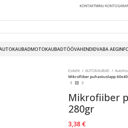
KONTAKT
MINU KONTO
GARAN
AUTOKAUBAD
MOTOKAUBAD
TÖÖVAHENDID
VABA AEG
INF
Esileht
AUTOKAUBAD
Autoho
Mikrofiiber puhastuslapp 60x4
Mikrofiiber
280gr
3,38
€