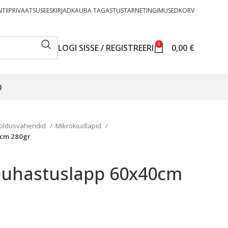
TII
PRIVAATSUSEESKIRJAD
KAUBA TAGASTUS
TARNETINGIMUSED
KORV
0
LOGI SISSE / REGISTREERI
0,00
€
O
oldusvahendid
Mikrokiudlapid
0cm 280gr
 puhastuslapp 60x40cm