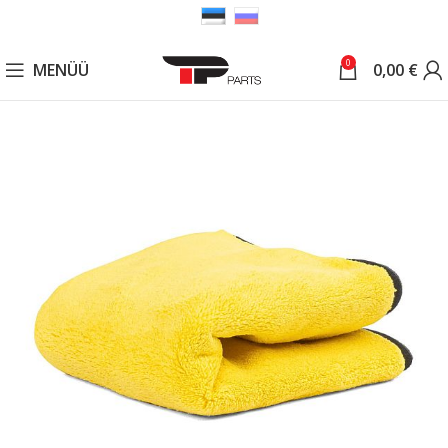
0
MENÜÜ
0,00
€