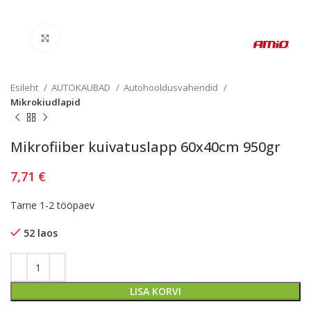
Kliki lülitamiseks
Esileht
AUTOKAUBAD
Autohooldusvahendid
Mikrokiudlapid
Mikrofiiber kuivatuslapp 60x40cm 950gr
7,71
€
Tarne 1-2 tööpaev
52 laos
LISA KORVI