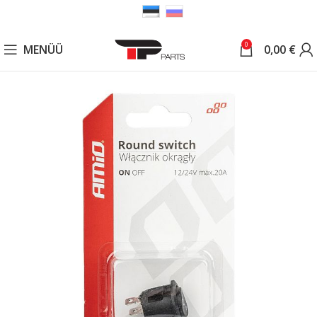
0
MENÜÜ
0,00
€