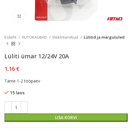
Kliki lülitamiseks
Esileht
AUTOKAUBAD
Elektritarvikud
Lülitid ja märgutuled
Lüliti ümar 12/24V 20A
1,16
€
Tarne 1-2 tööpaev
15 laos
LISA KORVI