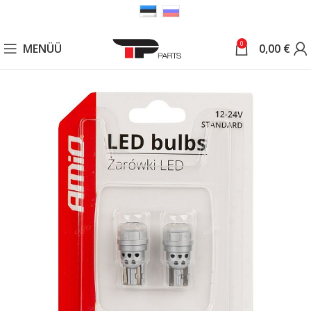
0
MENÜÜ
0,00
€