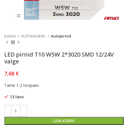
Kliki lülitamiseks
Esileht
AUTOKAUBAD
Autopirnid
LED pirnid T10 W5W 2*3020 SMD 12/24V
valge
7,68
€
Tarne 1-2 tööpaev
13 laos
LISA KORVI