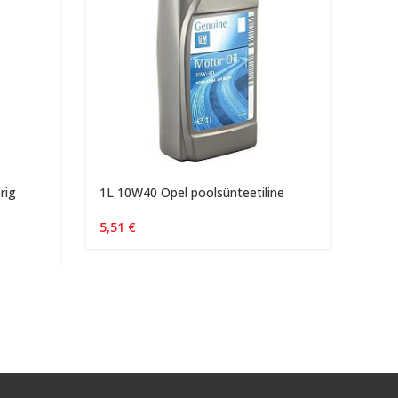
rig
1L 10W40 Opel poolsünteetiline
Lumi
tükk
5,51
€
140