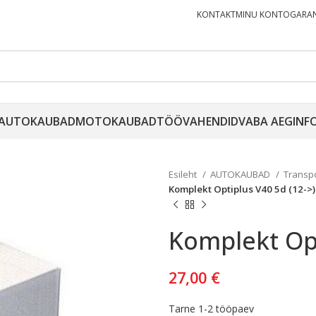
KONTAKT
MINU KONTO
GARAN
AUTOKAUBAD
MOTOKAUBAD
TÖÖVAHENDID
VABA AEG
INF
Esileht
AUTOKAUBAD
Transp
Komplekt Optiplus V40 5d (12->)
Komplekt Opt
27,00
€
Tarne 1-2 tööpaev