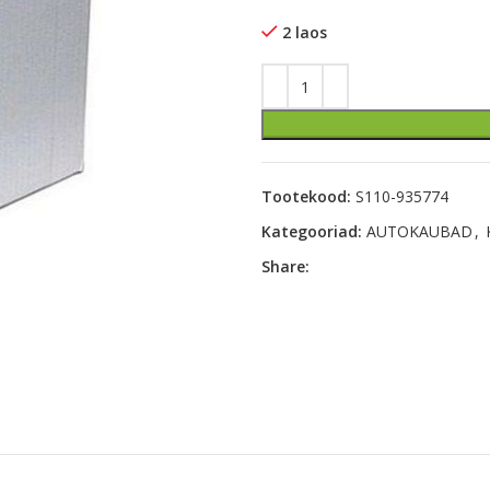
2 laos
Tootekood:
S110-935774
Kategooriad:
AUTOKAUBAD
,
Share: