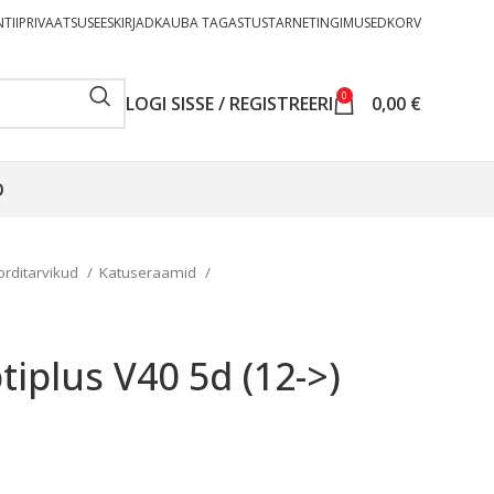
TII
PRIVAATSUSEESKIRJAD
KAUBA TAGASTUS
TARNETINGIMUSED
KORV
0
LOGI SISSE / REGISTREERI
0,00
€
O
orditarvikud
Katuseraamid
iplus V40 5d (12->)