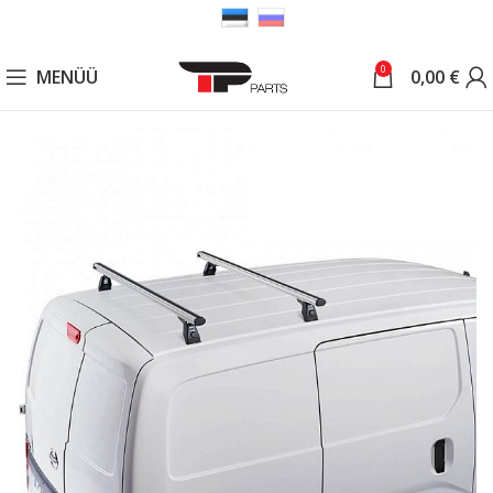
0
MENÜÜ
0,00
€