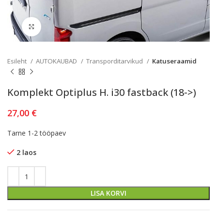
Kliki lülitamiseks
Esileht
AUTOKAUBAD
Transporditarvikud
Katuseraamid
Komplekt Optiplus H. i30 fastback (18->)
27,00
€
Tarne 1-2 tööpaev
2 laos
LISA KORVI