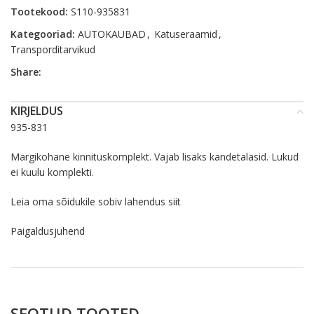
Tootekood:
S110-935831
Kategooriad:
AUTOKAUBAD
,
Katuseraamid
,
Transporditarvikud
Share:
KIRJELDUS
935-831
Margikohane kinnituskomplekt. Vajab lisaks kandetalasid. Lukud
ei kuulu komplekti.
Leia oma sõidukile sobiv lahendus
siit
Paigaldusjuhend
SEOTUD TOOTED