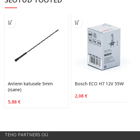
Antenn katusele 5mm
Bosch ECO H7 12V 55W
(isane)
2,08
€
5,88
€
TEHO PARTNERS OÜ