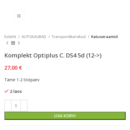
Kliki lülitamiseks
Esileht
AUTOKAUBAD
Transporditarvikud
Katuseraamid
Komplekt Optiplus C. DS4 5d (12->)
27,00
€
Tarne 1-2 tööpaev
2 laos
LISA KORVI