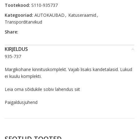
Tootekood:
S110-935737
Kategooriad:
AUTOKAUBAD
,
Katuseraamid
,
Transporditarvikud
Share:
KIRJELDUS
935-737
Margikohane kinnituskomplekt. Vajab lisaks kandetalasid. Lukud
ei kuulu komplekti.
Leia oma sõidukile sobiv lahendus
siit
Paigaldusjuhend
SEOTUD TOOTED