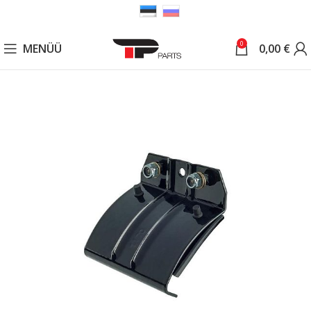
0
MENÜÜ
0,00
€