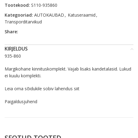
Tootekood:
S110-935860
Kategooriad:
AUTOKAUBAD
,
Katuseraamid
,
Transporditarvikud
Share:
KIRJELDUS
935-860
Margikohane kinnituskomplekt. Vajab lisaks kandetalasid. Lukud
ei kuulu komplekti.
Leia oma sõidukile sobiv lahendus
siit
Paigaldusjuhend
SEOTUD TOOTED