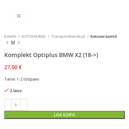
Kliki lülitamiseks
Esileht
AUTOKAUBAD
Transporditarvikud
Katuseraamid
Komplekt Optiplus BMW X2 (18->)
27,00
€
Tarne 1-2 tööpaev
2 laos
LISA KORVI