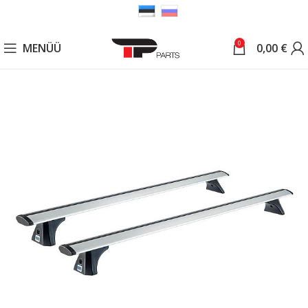
0
MENÜÜ
0,00
€