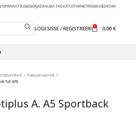
TII
PRIVAATSUSEESKIRJAD
KAUBA TAGASTUS
TARNETINGIMUSED
KORV
0
LOGI SISSE / REGISTREERI
0,00
€
O
orditarvikud
Katuseraamid
ck 5d (09
iplus A. A5 Sportback