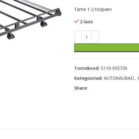
Tarne 1-2 tööpaev
2 laos
Tootekood:
S110-935730
Kategooriad:
AUTOKAUBAD
,
Share: