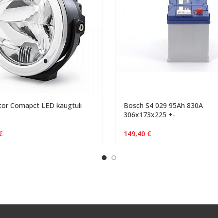
or Comapct LED kaugtuli
Bosch S4 029 95Ah 830A
306x173x225 +-
€
149,40
€