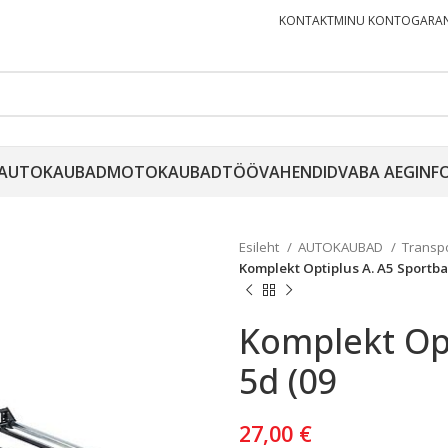
KONTAKT
MINU KONTO
GARAN
AUTOKAUBAD
MOTOKAUBAD
TÖÖVAHENDID
VABA AEG
INF
Esileht
AUTOKAUBAD
Transp
Komplekt Optiplus A. A5 Sportba
Komplekt Opt
5d (09
27,00
€