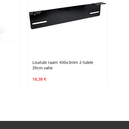
Lisatule raam 430x3mm 2-tulele
Bos
39cm vahe
1,1
16,38
€