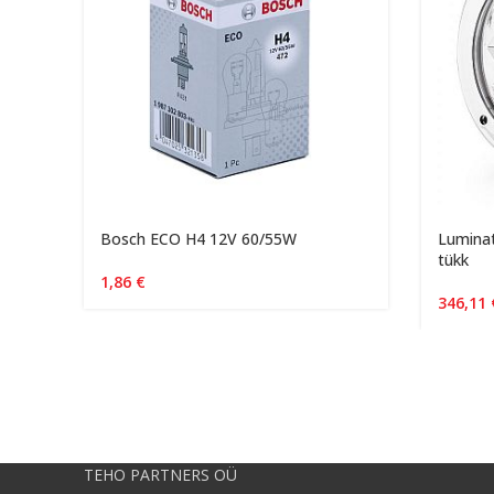
Bosch ECO H4 12V 60/55W
Luminat
tükk
1,86
€
346,11
TEHO PARTNERS OÜ