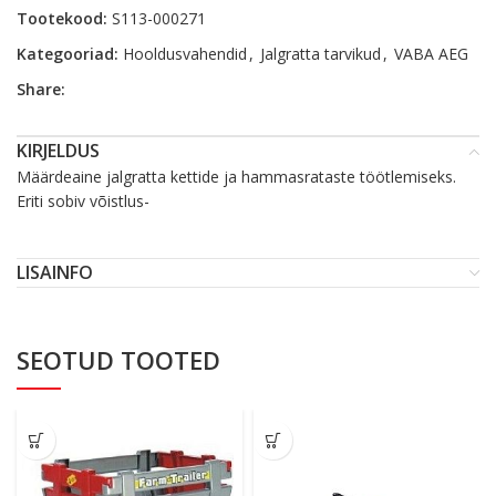
Tootekood:
S113-000271
Kategooriad:
Hooldusvahendid
,
Jalgratta tarvikud
,
VABA AEG
Share:
KIRJELDUS
Määrdeaine jalgratta kettide ja hammasrataste töötlemiseks.
Eriti sobiv võistlus-
LISAINFO
SEOTUD TOOTED