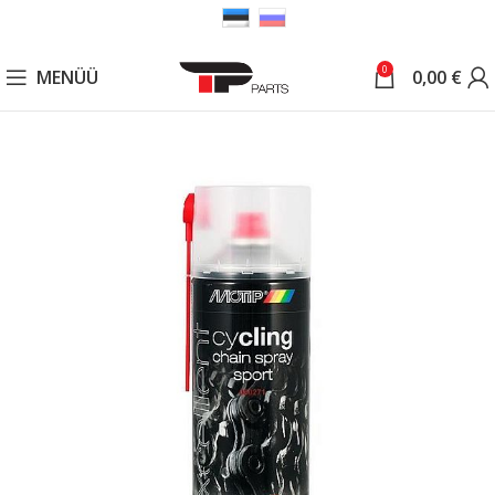
0
MENÜÜ
0,00
€