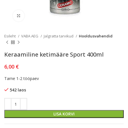
Kliki lülitamiseks
Esileht
VABA AEG
Jalgratta tarvikud
Hooldusvahendid
Keraamiline ketimääre Sport 400ml
6,00
€
Tarne 1-2 tööpaev
542 laos
LISA KORVI