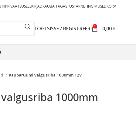
TII
PRIVAATSUSEESKIRJAD
KAUBA TAGASTUS
TARNETINGIMUSED
KORV
0
LOGI SISSE / REGISTREERI
0,00
€
O
ed
Kaubaruumi valgusriba 1000mm 12V
valgusriba 1000mm