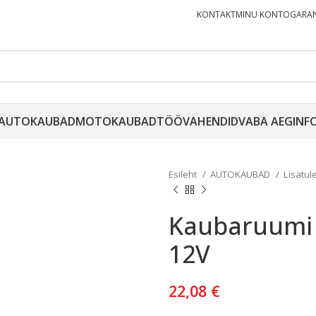
KONTAKT
MINU KONTO
GARAN
AUTOKAUBAD
MOTOKAUBAD
TÖÖVAHENDID
VABA AEG
INF
Esileht
AUTOKAUBAD
Lisatul
Kaubaruumi 
12V
22,08
€