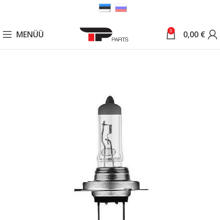
0
MENÜÜ
0,00
€