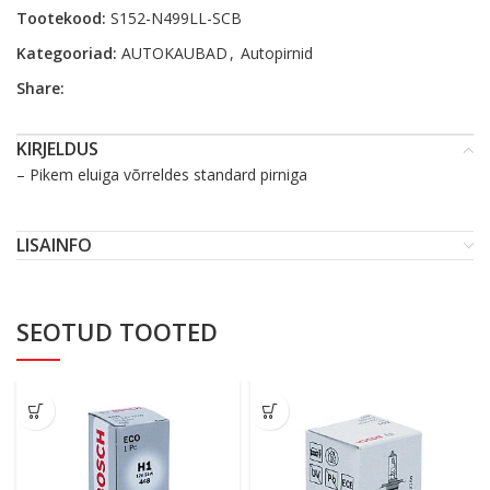
Tootekood:
S152-N499LL-SCB
Kategooriad:
AUTOKAUBAD
,
Autopirnid
Share:
KIRJELDUS
– Pikem eluiga võrreldes standard pirniga
LISAINFO
SEOTUD TOOTED