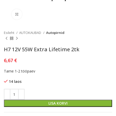
Kliki lülitamiseks
Esileht
AUTOKAUBAD
Autopirnid
H7 12V 55W Extra Lifetime 2tk
6,67
€
Tarne 1-2 tööpaev
14 laos
LISA KORVI