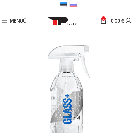
0
MENÜÜ
0,00
€