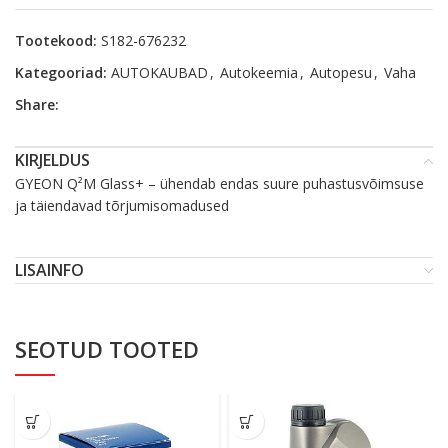
Tootekood:
S182-676232
Kategooriad:
AUTOKAUBAD
,
Autokeemia
,
Autopesu
,
Vaha
Share:
KIRJELDUS
GYEON Q²M Glass+ – ühendab endas suure puhastusvõimsuse
ja täiendavad tõrjumisomadused
LISAINFO
SEOTUD TOOTED