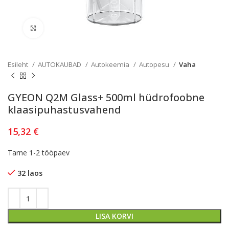
Kliki lülitamiseks
Esileht
AUTOKAUBAD
Autokeemia
Autopesu
Vaha
GYEON Q2M Glass+ 500ml hüdrofoobne
klaasipuhastusvahend
15,32
€
Tarne 1-2 tööpaev
32 laos
LISA KORVI