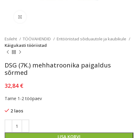
Kliki lülitamiseks
Esileht
TÖÖVAHENDID
Eritööriistad sõiduautole ja kaubikule
Käigukasti tööriistad
DSG (7K.) mehhatroonika paigaldus
sõrmed
32,84
€
Tarne 1-2 tööpaev
2 laos
LISA KORVI