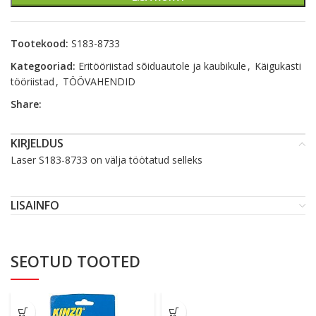
Tootekood:
S183-8733
Kategooriad:
Eritööriistad sõiduautole ja kaubikule
,
Käigukasti
tööriistad
,
TÖÖVAHENDID
Share:
KIRJELDUS
Laser S183-8733 on välja töötatud selleks
LISAINFO
SEOTUD TOOTED