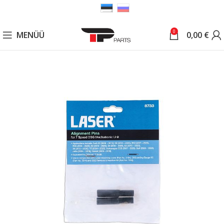
0
MENÜÜ
0,00
€