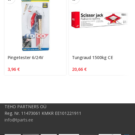
Pingetester 6/24V
Tungraud 1500kg CE
3,96
€
20,66
€
TEHO PARTNERS OÜ
Reg. Nr. 11473061 KMKR EE101221911
info@tparts.ee