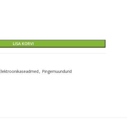
LISA KORVI
Elektroonikaseadmed
,
Pingemuundurid