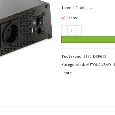
Tarne 1-2 tööpaev
3 laos
Tootekood:
S135-DSP612
Kategooriad:
AUTOKAUBAD
,
Share: