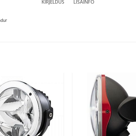
KIRJELDUS
LISAINFO
ndur