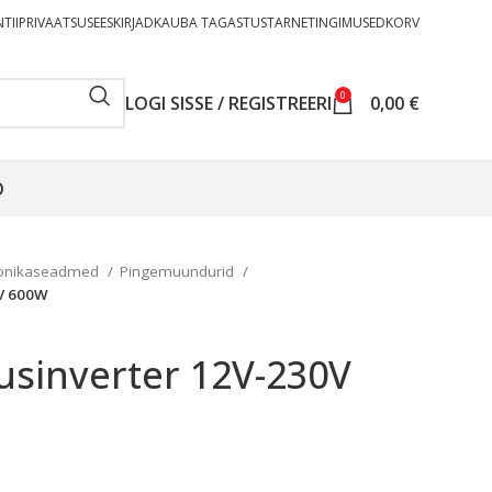
TII
PRIVAATSUSEESKIRJAD
KAUBA TAGASTUS
TARNETINGIMUSED
KORV
0
LOGI SISSE / REGISTREERI
0,00
€
O
oonikaseadmed
Pingemuundurid
0V 600W
usinverter 12V-230V