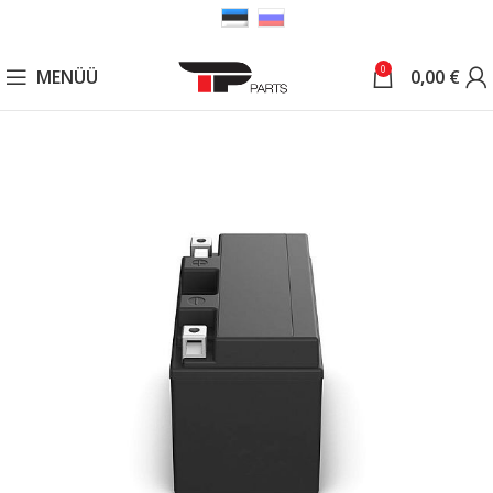
0
MENÜÜ
0,00
€