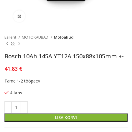
Kliki lülitamiseks
Esileht
MOTOKAUBAD
Motoakud
Bosch 10Ah 145A YT12A 150x88x105mm +-
41,83
€
Tarne 1-2 tööpaev
4 laos
LISA KORVI