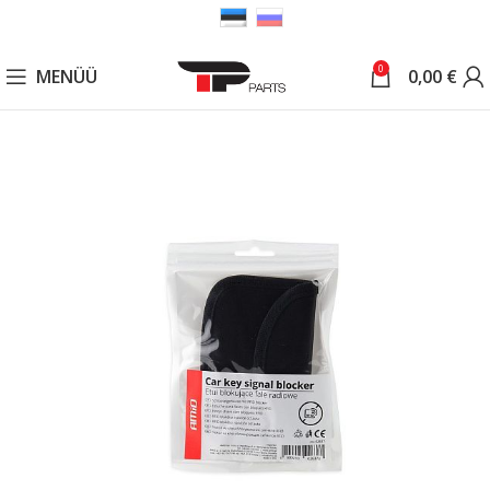
0
MENÜÜ
0,00
€