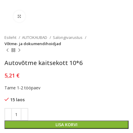
Kliki lülitamiseks
Esileht
AUTOKAUBAD
Salongivarustus
Võtme- ja dokumendihoidjad
Autovõtme kaitsekott 10*6
5,21
€
Tarne 1-2 tööpaev
15 laos
LISA KORVI