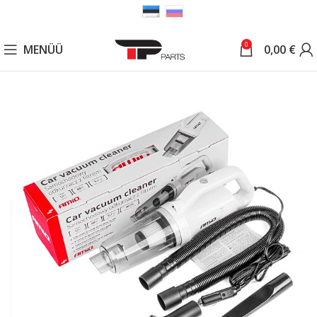
0
MENÜÜ
0,00
€