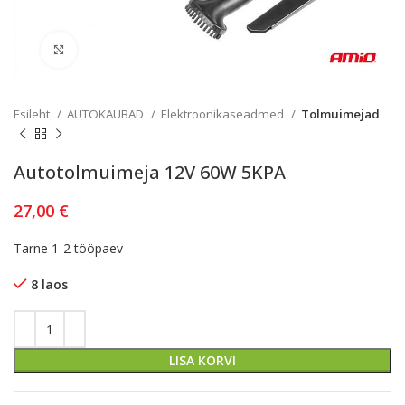
Kliki lülitamiseks
Esileht
AUTOKAUBAD
Elektroonikaseadmed
Tolmuimejad
Autotolmuimeja 12V 60W 5KPA
27,00
€
Tarne 1-2 tööpaev
8 laos
LISA KORVI