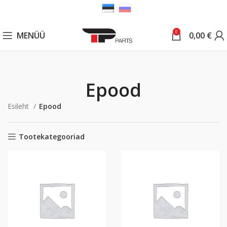
0
MENÜÜ
0,00
€
Epood
Esileht
Epood
Tootekategooriad