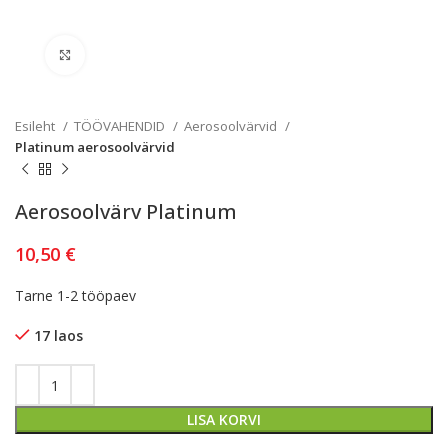
Kliki lülitamiseks
Esileht
TÖÖVAHENDID
Aerosoolvärvid
Platinum aerosoolvärvid
Aerosoolvärv Platinum
10,50
€
Tarne 1-2 tööpaev
17 laos
LISA KORVI