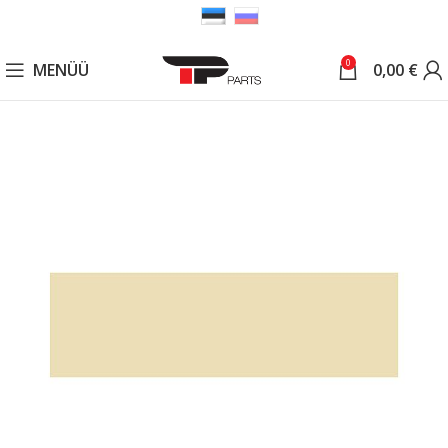
0
MENÜÜ
0,00
€