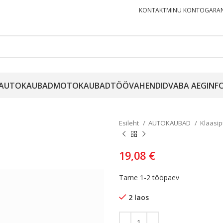
KONTAKT
MINU KONTO
GARAN
AUTOKAUBAD
MOTOKAUBAD
TÖÖVAHENDID
VABA AEG
INF
Esileht
AUTOKAUBAD
Klaasi
19,08
€
Tarne 1-2 tööpaev
2 laos