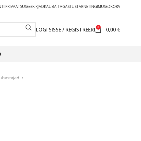
TII
PRIVAATSUSEESKIRJAD
KAUBA TAGASTUS
TARNETINGIMUSED
KORV
0
LOGI SISSE / REGISTREERI
0,00
€
O
puhastajad