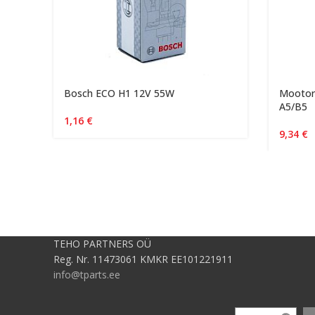
Bosch ECO H1 12V 55W
Mootori
A5/B5
1,16
€
9,34
€
TEHO PARTNERS OÜ
Reg. Nr. 11473061 KMKR EE101221911
info@tparts.ee