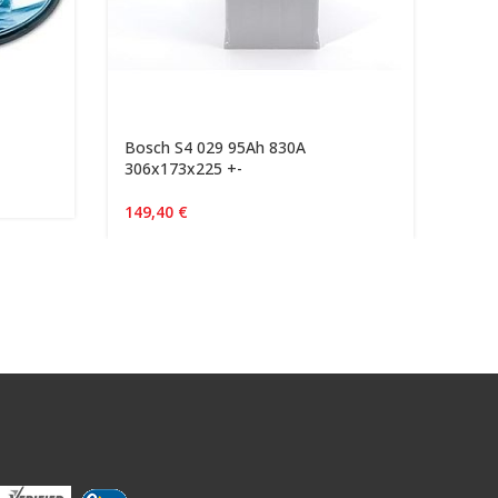
Bosch S4 029 95Ah 830A
Lumi
306x173x225 +-
tükk
149,40
€
140