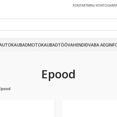
KONTAKT
MINU KONTO
GARAN
AUTOKAUBAD
MOTOKAUBAD
TÖÖVAHENDID
VABA AEG
INF
Epood
Epood