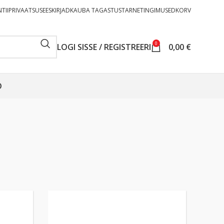
TII
PRIVAATSUSEESKIRJAD
KAUBA TAGASTUS
TARNETINGIMUSED
KORV
0
LOGI SISSE / REGISTREERI
0,00
€
O