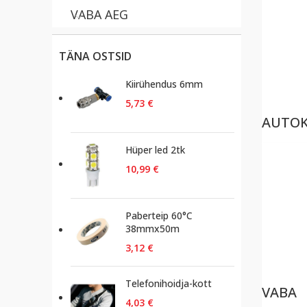
VABA AEG
TÄNA OSTSID
Kiirühendus 6mm
5,73
€
AUTO
Hüper led 2tk
10,99
€
Paberteip 60°C
38mmx50m
3,12
€
Telefonihoidja-kott
VABA
4,03
€