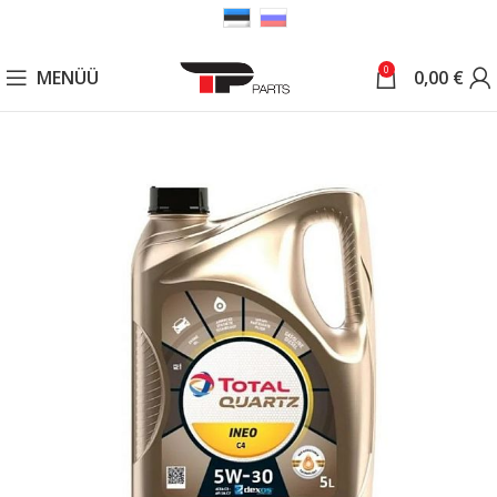
0
MENÜÜ
0,00
€