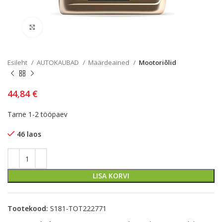
Kliki lülitamiseks
Esileht
AUTOKAUBAD
Määrdeained
Mootoriõlid
44,84
€
Tarne 1-2 tööpaev
46 laos
LISA KORVI
Tootekood:
S181-TOT222771