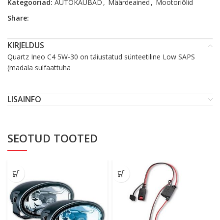
Kategooriad:
AUTOKAUBAD
,
Määrdeained
,
Mootoriõlid
Share:
KIRJELDUS
Quartz Ineo C4 5W-30 on täiustatud sünteetiline Low SAPS
(madala sulfaattuha
LISAINFO
SEOTUD TOOTED