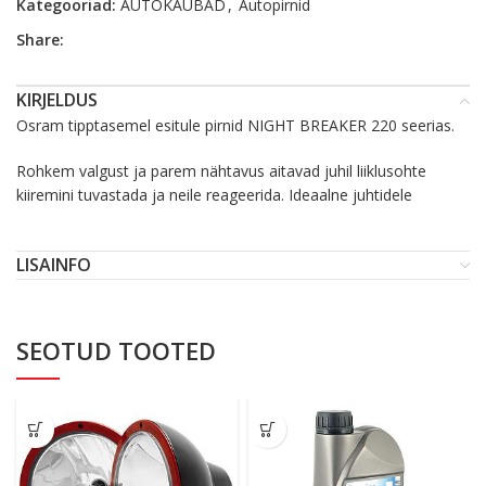
Kategooriad:
AUTOKAUBAD
,
Autopirnid
Share:
KIRJELDUS
Osram tipptasemel esitule pirnid NIGHT BREAKER 220 seerias.
Rohkem valgust ja parem nähtavus aitavad juhil liiklusohte
kiiremini tuvastada ja neile reageerida. Ideaalne juhtidele
LISAINFO
SEOTUD TOOTED