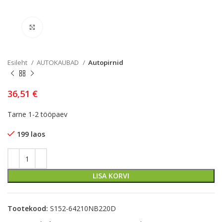
Kliki lülitamiseks
Esileht
AUTOKAUBAD
Autopirnid
36,51
€
Tarne 1-2 tööpaev
199 laos
LISA KORVI
Tootekood:
S152-64210NB220D