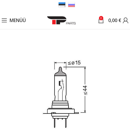
0
MENÜÜ
0,00
€