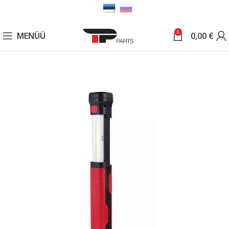
0
MENÜÜ
0,00
€