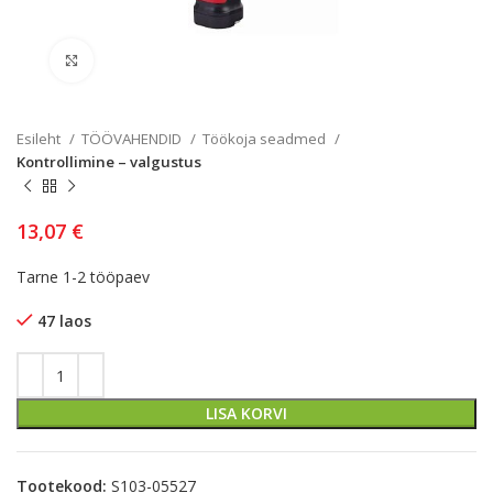
Kliki lülitamiseks
Esileht
TÖÖVAHENDID
Töökoja seadmed
Kontrollimine – valgustus
13,07
€
Tarne 1-2 tööpaev
47 laos
LISA KORVI
Tootekood:
S103-05527