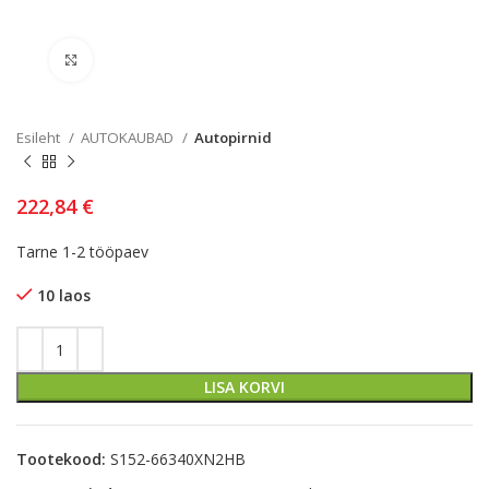
Kliki lülitamiseks
Esileht
AUTOKAUBAD
Autopirnid
222,84
€
Tarne 1-2 tööpaev
10 laos
LISA KORVI
Tootekood:
S152-66340XN2HB