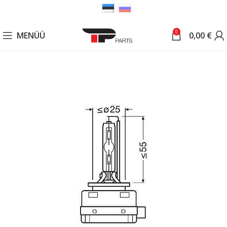
0
MENÜÜ
0,00
€