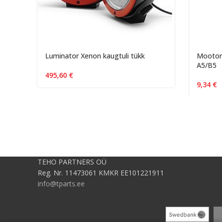
Luminator Xenon kaugtuli tükk
Mootori
A5/B5
495,60
€
9,34
€
TEHO PARTNERS OÜ
Reg. Nr. 11473061 KMKR EE101221911
info@tparts.ee