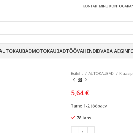
KONTAKT
MINU KONTO
GARAN
AUTOKAUBAD
MOTOKAUBAD
TÖÖVAHENDID
VABA AEG
INF
Esileht
AUTOKAUBAD
Klaasi
5,64
€
Tarne 1-2 tööpaev
78 laos