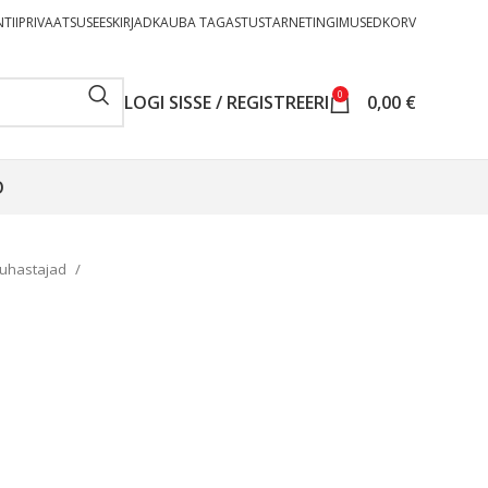
TII
PRIVAATSUSEESKIRJAD
KAUBA TAGASTUS
TARNETINGIMUSED
KORV
0
LOGI SISSE / REGISTREERI
0,00
€
O
puhastajad