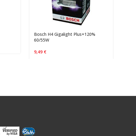
Bosch H4 Gigalight Plus+120%
Bosc
60/55W
232x
9,49
€
89,