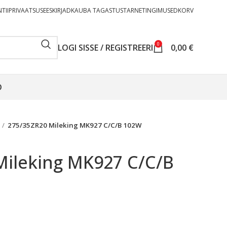
TII
PRIVAATSUSEESKIRJAD
KAUBA TAGASTUS
TARNETINGIMUSED
KORV
0
LOGI SISSE / REGISTREERI
0,00
€
O
275/35ZR20 Mileking MK927 C/C/B 102W
Mileking MK927 C/C/B