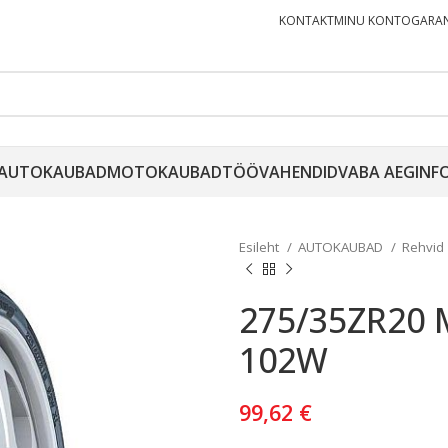
KONTAKT
MINU KONTO
GARAN
AUTOKAUBAD
MOTOKAUBAD
TÖÖVAHENDID
VABA AEG
INF
Esileht
AUTOKAUBAD
Rehvid
275/35ZR20 
102W
99,62
€