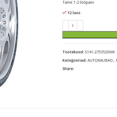
Tarne 1-2 tööpaev
12 laos
Tootekood:
S141-2753520MK
Kategooriad:
AUTOKAUBAD
,
Share: